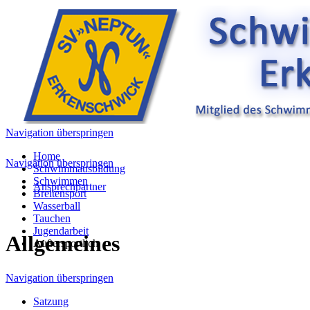
Navigation überspringen
Home
Navigation überspringen
Schwimmausbildung
Schwimmen
Ansprechpartner
Breitensport
Wasserball
Tauchen
Jugendarbeit
Allgemeines
Außersportlich
Navigation überspringen
Satzung