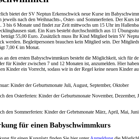
hrlich bietet der SV Neptun Erkenschwick neue Kurse im Babyschwim
en jeweils nach den Weihnachts-, Oster- und Sommerferien. Der Kurs ist
. 3 bis 6 Monate und findet zur Zeit mittwochs um 15 Uhr im Hallenb
ecklinghausen statt. Ein Kurs besteht durchschnittlich aus 11 Übungsst
beträgt 55,00 Euro. Zusätzlich muss Ihr Kind Mitglied beim SV Nept
k werden. Begleitpersonen brauchen kein Mitglied sein. Der Mitglieds
ägt 7,00 € im Monat.
s an den ersten Babyschwimmkurs besteht die Möglichkeit, sich für d
der für Kinder zwischen 7 und 12 Monaten ist, anzumelden. Hier haben 
en Kinder ein Vorrecht, sodass wir in der Regel keine neuen Kinder 
anuar: Kinder der Geburtsmonate Juli, August, September, Oktober
ach den Osterferien: Kinder der Geburtsmonate November, Dezember, J
ach den Sommerferien: Kinder der Gebrtsmonate März, April, Mai, Juni
kung für einen Babyschwimmkurs
ung für einen Kursplatz finden Sie hier unter
Anmeldung
die Möglichk