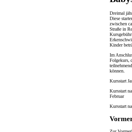
Dreimal jä
Diese start
zwischen ca
Straße in R
Kursgebühr 
Erkenschwic
Kinder betr
Im Anschlus
Folgekurs, 
teilnehmend
können.
Kursstart J
Kursstart n
Februar
Kursstart n
Vormer
Zur Vormerk