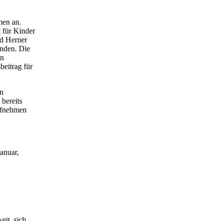
men an.
 für Kinder
ad Herner
unden. Die
un
beitrag für
en
bereits
aufnehmen
anuar,
eit, sich