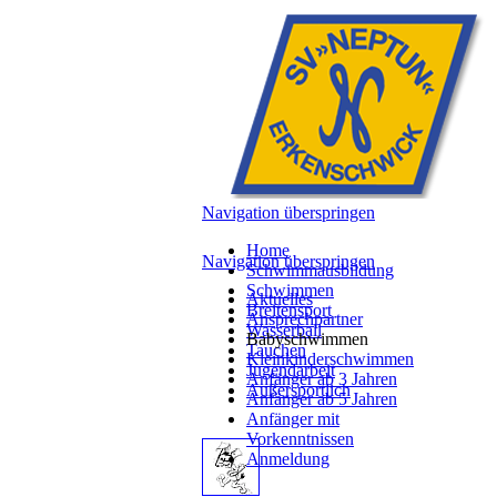
Navigation überspringen
Home
Navigation überspringen
Schwimmausbildung
Schwimmen
Aktuelles
Breitensport
Ansprechpartner
Wasserball
Babyschwimmen
Tauchen
Kleinkinderschwimmen
Jugendarbeit
Anfänger ab 3 Jahren
Außersportlich
Anfänger ab 5 Jahren
Anfänger mit
Vorkenntnissen
Anmeldung