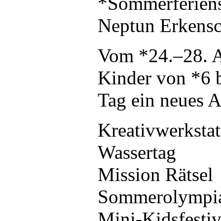
*Sommerferiens
Neptun Erkens
Vom *24.–28. A
Kinder von *6 b
Tag ein neues A
Kreativwerkstat
Wassertag
Mission Rätsel
Sommerolympi
Mini-Kidsfestiv