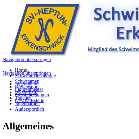
Navigation überspringen
Home
Navigation überspringen
Schwimmausbildung
Schwimmen
Jugendheim
Breitensport
Figurentheater
Wasserball
Pressemeldungen
Tauchen
Geschäftsstelle
Jugendarbeit
Außersportlich
Allgemeines