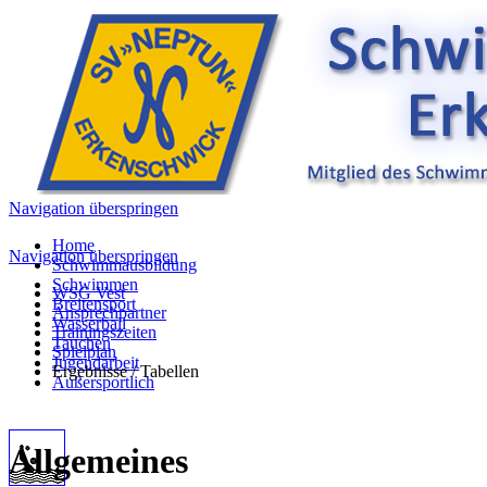
Navigation überspringen
Home
Navigation überspringen
Schwimmausbildung
Schwimmen
WSG Vest
Breitensport
Ansprechpartner
Wasserball
Trainingszeiten
Tauchen
Spielplan
Jugendarbeit
Ergebnisse / Tabellen
Außersportlich
Allgemeines