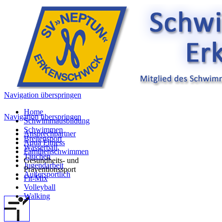
Navigation überspringen
Home
Navigation überspringen
Schwimmausbildung
Schwimmen
Ansprechpartner
Breitensport
Aqua Fitness
Wasserball
Familienschwimmen
Tauchen
Gesundheits- und
Jugendarbeit
Präventionssport
Außersportlich
Fit-Mix
Volleyball
Walking