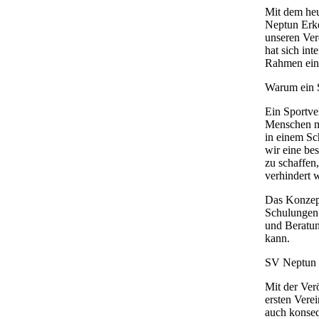
Mit dem heu
Neptun Erke
unseren Ver
hat sich in
Rahmen eine
Warum ein S
Ein Sportver
Menschen mi
in einem Sc
wir eine be
zu schaffen
verhindert 
Das Konzept
Schulungen 
und Beratung
kann.
SV Neptun E
Mit der Ver
ersten Vere
auch konseq