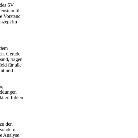
 des SV
enstein für
te Vorstand
onzept im
n dem
zen. Gerade
sind, tragen
ld für alle
nnt und
n,
Meldungen
ktiert fühlen
 zu den
 sondern
te Analyse