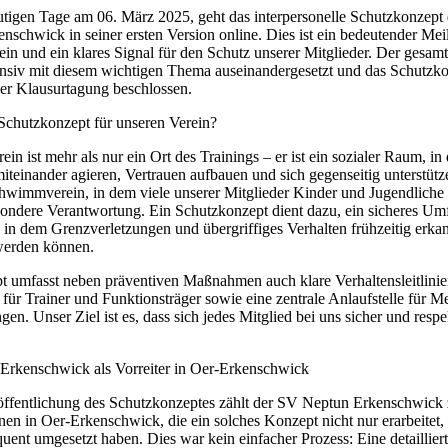
tigen Tage am 06. März 2025, geht das interpersonelle Schutzkonzept
nschwick in seiner ersten Version online. Dies ist ein bedeutender Meil
ein und ein klares Signal für den Schutz unserer Mitglieder. Der gesam
tensiv mit diesem wichtigen Thema auseinandergesetzt und das Schutzk
r Klausurtagung beschlossen.
chutzkonzept für unseren Verein?
ein ist mehr als nur ein Ort des Trainings – er ist ein sozialer Raum, i
teinander agieren, Vertrauen aufbauen und sich gegenseitig unterstüt
hwimmverein, in dem viele unserer Mitglieder Kinder und Jugendliche 
sondere Verantwortung. Ein Schutzkonzept dient dazu, ein sicheres Umfe
, in dem Grenzverletzungen und übergriffiges Verhalten frühzeitig erka
werden können.
 umfasst neben präventiven Maßnahmen auch klare Verhaltensleitlinie
für Trainer und Funktionsträger sowie eine zentrale Anlaufstelle für 
en. Unser Ziel ist es, dass sich jedes Mitglied bei uns sicher und respe
rkenschwick als Vorreiter in Oer-Erkenschwick
öffentlichung des Schutzkonzeptes zählt der SV Neptun Erkenschwick
inen in Oer-Erkenschwick, die ein solches Konzept nicht nur erarbeitet,
uent umgesetzt haben. Dies war kein einfacher Prozess: Eine detaillier