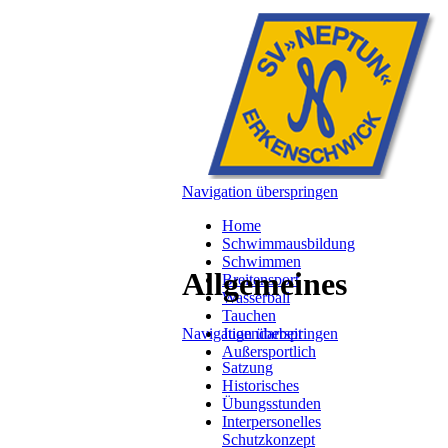
Navigation überspringen
Home
Schwimmausbildung
Schwimmen
Allgemeines
Breitensport
Wasserball
Tauchen
Navigation überspringen
Jugendarbeit
Außersportlich
Satzung
Historisches
Übungsstunden
Interpersonelles
Schutzkonzept