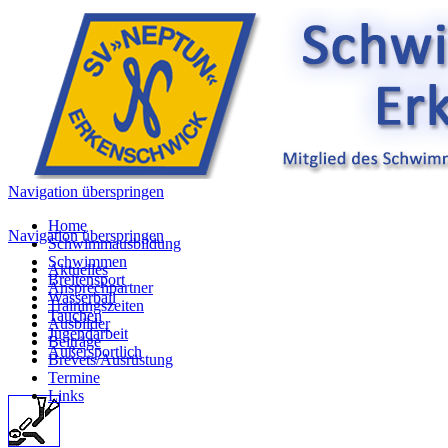
Navigation überspringen
Home
Navigation überspringen
Schwimmausbildung
Schwimmen
Aktuelles
Breitensport
Ansprechpartner
Wasserball
Trainingszeiten
Tauchen
Ausbilder
Jugendarbeit
Beiträge
Außersportlich
Brevets/Ausrüstung
Termine
Links