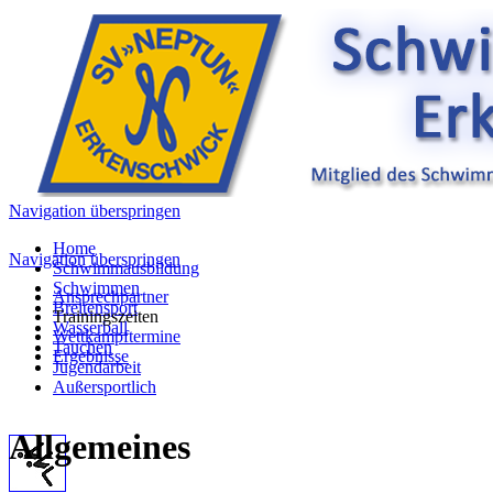
Navigation überspringen
Home
Navigation überspringen
Schwimmausbildung
Schwimmen
Ansprechpartner
Breitensport
Trainingszeiten
Wasserball
Wettkampftermine
Tauchen
Ergebnisse
Jugendarbeit
Außersportlich
Allgemeines