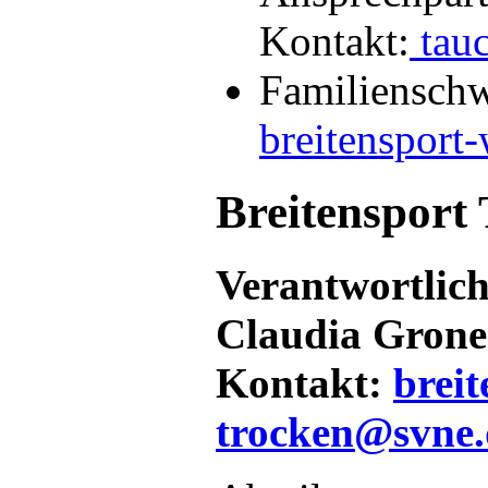
Kontakt:
tau
Familiensch
breitensport
Breitensport
Verantwortlic
Claudia Gron
Kontakt:
breit
trocken@svne.