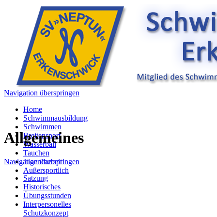
Navigation überspringen
Home
Schwimmausbildung
Schwimmen
Allgemeines
Breitensport
Wasserball
Tauchen
Navigation überspringen
Jugendarbeit
Außersportlich
Satzung
Historisches
Übungsstunden
Interpersonelles
Schutzkonzept